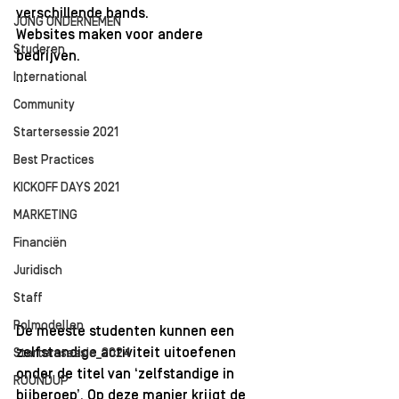
verschillende bands. 
JONG ONDERNEMEN
Websites maken voor andere 
Studeren
bedrijven. 
International
...  
Community
Startersessie 2021
Best Practices
KICKOFF DAYS 2021
MARKETING
Financiën
Juridisch
Staff
Rolmodellen
De meeste studenten kunnen een 
zelfstandige activiteit uitoefenen 
Starterssessie_2024
onder de titel van ‘zelfstandige in 
ROUNDUP
bijberoep’. Op deze manier krijgt de 