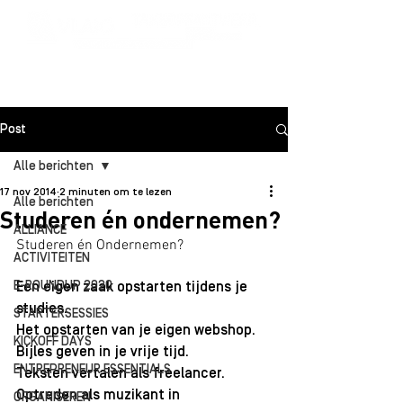
Post
Alle berichten
17 nov 2014
2 minuten om te lezen
Alle berichten
Studeren én ondernemen?
ALLIANCE
Studeren én Ondernemen? 
ACTIVITEITEN
E-ROUNDUP 2020
Een eigen zaak opstarten tijdens je 
studies. 
STARTERSESSIES
Het opstarten van je eigen webshop. 
KICKOFF DAYS
Bijles geven in je vrije tijd. 
ENTREPRENEUR ESSENTIALS
Teksten vertalen als freelancer. 
Optreden als muzikant in 
ORGANISEREN