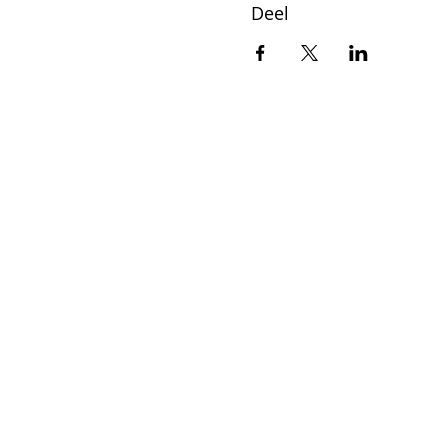
Deel
TAKEOFFANTWERP is een initiatief
(
Universiteit Antwerpen
,
AP Hogesc
Hogeschool
) samen met de
stad A
ecosysteem. #jongondernemen
PARTNERS
KE
Stad Antwerpen
En
Universiteit Antwerpen
St
AP Hogeschool Antwerpen
R
Antwerp Maritime Academy
(HZS)
Karel de Grote Hogeschool