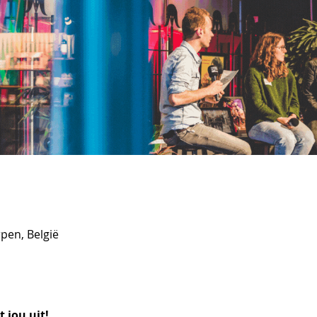
pen, België
jou uit!