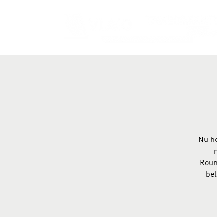
Nu he
n
Roun
bel