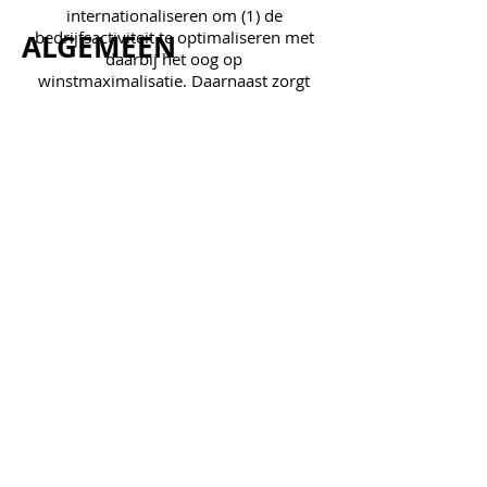
internationaliseren om (1) de
bedrijfsactiviteit te optimaliseren met
ALGEMEEN
daarbij het oog op
winstmaximalisatie. Daarnaast zorgt
internationaliseren ervoor dat de
Kernwoorden
onderneming (2) niet aan
productdiversificatie hoeft te doen. Er
wordt op deze manier gekozen voor
marktuitbreiding. Ook zorgt een
uitwijking naar de internationale
Partners
markt ervoor dat (3) vraagschokken
in een bepaald gebied minder
risicovol zijn voor de onderneming
doordat deze in meer gebieden actief
Doelgroep
is.
Aanpassen