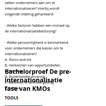
zetten ondernemers aan om te
internationaliseren? Hierbij wordt
volgende indeling gehanteerd:
- Welke factoren hebben een invloed op
de internationalisatiebeslissing?
- Welke persoonlijkheid is kenmerkend
voor ondernemers die kiezen om te
internationaliseren?
A. Risico-aversie
B. Herkennen van opportuniteiten
Bachelorproef De pre-
C. Netwerk
D. Buitenlandse ervaring
internationalisatie
E. Rationeel en politiek gedrag
fase van KMOs
F. Cultuur
TOOLS