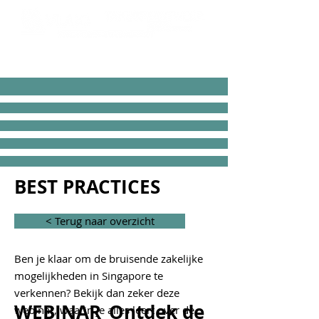
< Terug naar overzicht
BEST PRACTICES
< Terug naar overzicht
Ben je klaar om de bruisende zakelijke
mogelijkheden in Singapore te
verkennen? Bekijk dan zeker deze
WEBINAR_Ontdek de
webinar, waarin je alles leert over de