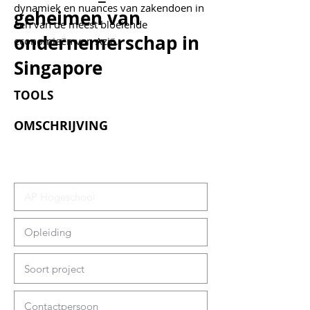
dynamiek en nuances van zakendoen in
geheimen van
een van de meest bloeiende
ondernemerschap in
economieën van Azië.
Singapore
TOOLS
OMSCHRIJVING