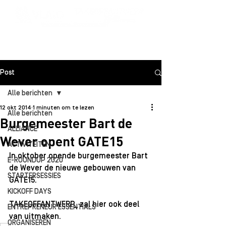
Post
Alle berichten
12 okt 2014
1 minuten om te lezen
Alle berichten
Burgemeester Bart de
ALLIANCE
Wever opent GATE15
ACTIVITEITEN
In oktober opende burgemeester Bart 
E-ROUNDUP 2020
de Wever de nieuwe gebouwen van 
STARTERSESSIES
GATE15.
KICKOFF DAYS
TAKEOFFANTWERP_ zal hier ook deel 
ENTREPRENEUR ESSENTIALS
van uitmaken.
ORGANISEREN