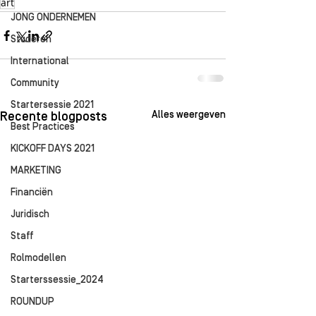
art
JONG ONDERNEMEN
Studeren
International
Community
Startersessie 2021
Alles weergeven
Recente blogposts
Best Practices
KICKOFF DAYS 2021
MARKETING
Financiën
Juridisch
Staff
Rolmodellen
Starterssessie_2024
ROUNDUP