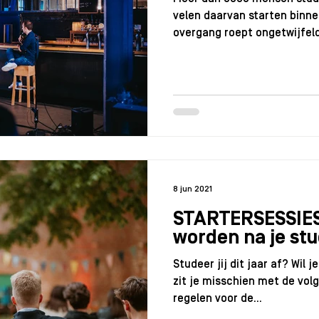
velen daarvan starten binnen
Staff
Rolmodellen
Starterssessie_2024
RO
overgang roept ongetwijfeld
8 jun 2021
STARTERSESSIES 
worden na je stu
Studeer jij dit jaar af? Wil 
zit je misschien met de vol
regelen voor de...