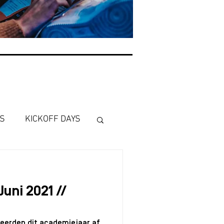
ES
KICKOFF DAYS
ren
International
Juni 2021 //
ARKETING
erden dit academiejaar af,