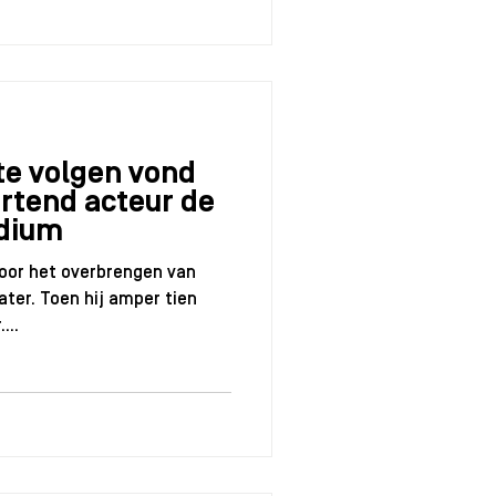
 te volgen vond
artend acteur de
odium
door het overbrengen van
ater. Toen hij amper tien
...