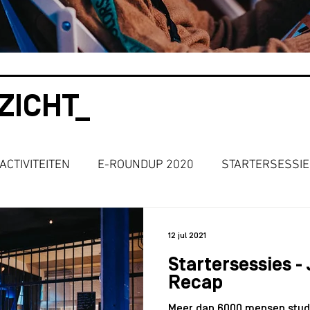
ZICHT_
ACTIVITEITEN
E-ROUNDUP 2020
STARTERSESSI
S
ORGANISEREN
JONG ONDERNEMEN
Stude
12 jul 2021
Startersessies - 
e 2021
Best Practices
KICKOFF DAYS 2021
M
Recap
Meer dan 6000 mensen stude