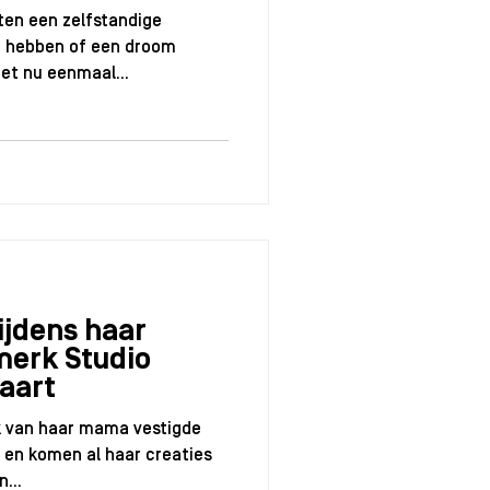
en een zelfstandige
ee hebben of een droom
et nu eenmaal...
tijdens haar
merk Studio
aart
k van haar mama vestigde
r en komen al haar creaties
...