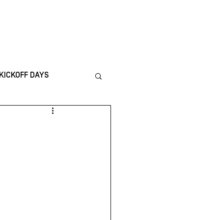
ICS
CONTACT
KICKOFF DAYS
nternational
TING
Financiën