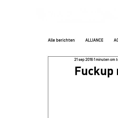
Alle berichten
ALLIANCE
A
21 sep 2016
1 minuten om t
ENTREPRENEUR ESSENTIALS
Fuckup 
Community
Startersessie
Juridisch
Staff
Rolmo