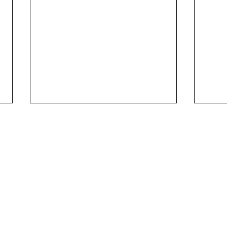
 van de
Associatie Universiteit & Hogescholen Antwerpen
hool
,
Antwerp Maritime Academy (HZS)
en
Karel de Grote
ntwerpen
,
VOKA
en
SINC
. VLAIO ondersteunt dit
JOUW ONDERNEMING IN DE
WEBI
KIJKER TIJDENS ONZE
futu
RNACTIVITEITEN
INFORMATIE
KICKOFF IN TRIX?
case