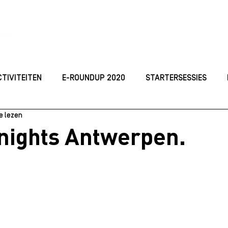
ACTIVITEITEN
TOP
CTIVITEITEN
E-ROUNDUP 2020
STARTERSESSIES
e lezen
ORGANISEREN
JONG ONDERNEMEN
Studeren
I
nights Antwerpen.
 2021
Best Practices
KICKOFF DAYS 2021
MARKE
dellen
Starterssessie_2024
ROUNDUP