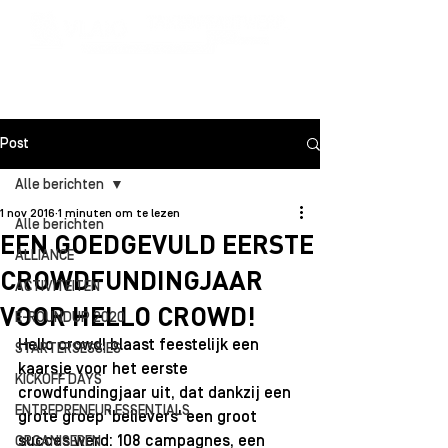
Post
Alle berichten
1 nov 2016
1 minuten om te lezen
Alle berichten
EEN GOEDGEVULD EERSTE
ALLIANCE
CROWDFUNDINGJAAR
ACTIVITEITEN
VOOR HELLO CROWD!
E-ROUNDUP 2020
Hello crowd! blaast feestelijk een 
STARTERSESSIES
kaarsje voor het eerste 
KICKOFF DAYS
crowdfundingjaar uit, dat dankzij een 
ENTREPRENEUR ESSENTIALS
grote groep 'believers' een groot 
succes werd: 108 campagnes, een 
ORGANISEREN