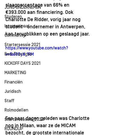
slaagpercentage van 66% en 
JONG ONDERNEMEN
€393.000 aan financiering. Ook 
Studeren
Charlotte De Ridder, vorig jaar nog 
International
student - ondernemer in Antwerpen, 
kan terugblikken op een geslaagd jaar.
Community
Startersessie 2021
https://www.youtube.com/watch?
Best Practices
v=5xl8OyX_1RM
KICKOFF DAYS 2021
MARKETING
Financiën
Juridisch
Staff
Rolmodellen
Een paar dagen geleden was Charlotte 
Starterssessie_2024
nog in Milaan, waar ze de MICAM 
ROUNDUP
bezocht, de grootste internationale 