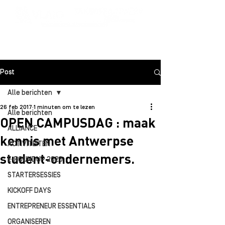
Post
Alle berichten
26 feb 2017
1 minuten om te lezen
Alle berichten
OPEN CAMPUSDAG : maak
ALLIANCE
kennis met Antwerpse
ACTIVITEITEN
student-ondernemers.
E-ROUNDUP 2020
STARTERSESSIES
KICKOFF DAYS
ENTREPRENEUR ESSENTIALS
ORGANISEREN