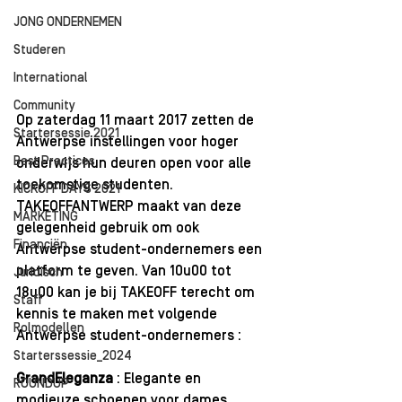
JONG ONDERNEMEN
Studeren
International
Community
Op zaterdag 11 maart 2017 zetten de 
Startersessie 2021
Antwerpse instellingen voor hoger 
Best Practices
onderwijs hun deuren open voor alle 
toekomstige studenten. 
KICKOFF DAYS 2021
TAKEOFFANTWERP maakt van deze 
MARKETING
gelegenheid gebruik om ook 
Financiën
Antwerpse student-ondernemers een 
platform te geven. Van 10u00 tot 
Juridisch
18u00 kan je bij TAKEOFF terecht om 
Staff
kennis te maken met volgende 
Rolmodellen
Antwerpse student-ondernemers :
Starterssessie_2024
GrandEleganza 
: Elegante en 
ROUNDUP
modieuze schoenen voor dames 