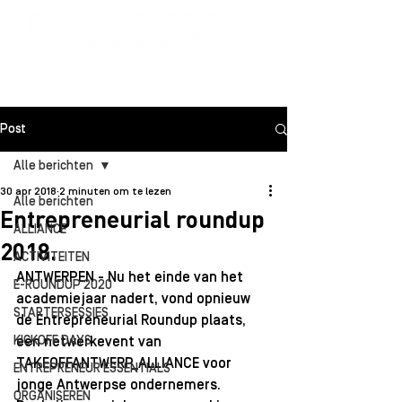
Post
Alle berichten
30 apr 2018
2 minuten om te lezen
Alle berichten
Entrepreneurial roundup
ALLIANCE
2018.
ACTIVITEITEN
ANTWERPEN - Nu het einde van het 
E-ROUNDUP 2020
academiejaar nadert, vond opnieuw 
STARTERSESSIES
de Entrepreneurial Roundup plaats, 
KICKOFF DAYS
een netwerkevent van 
TAKEOFFANTWERP_ALLIANCE voor 
ENTREPRENEUR ESSENTIALS
jonge Antwerpse ondernemers. 
ORGANISEREN