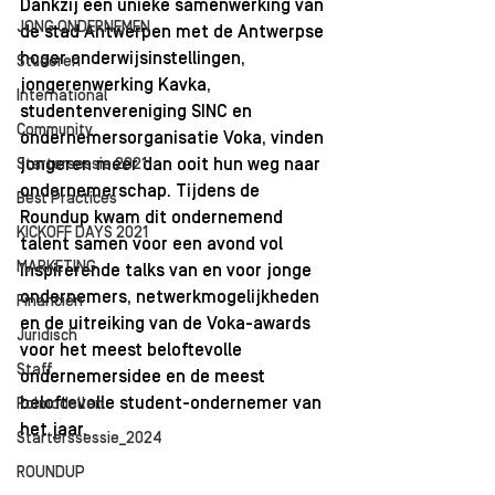
Dankzij een unieke samenwerking van 
JONG ONDERNEMEN
de stad Antwerpen met de Antwerpse 
hoger onderwijsinstellingen, 
Studeren
jongerenwerking Kavka, 
International
studentenvereniging SINC en 
Community
ondernemersorganisatie Voka, vinden 
Startersessie 2021
jongeren meer dan ooit hun weg naar 
ondernemerschap. Tijdens de 
Best Practices
Roundup kwam dit ondernemend 
KICKOFF DAYS 2021
talent samen voor een avond vol 
MARKETING
inspirerende talks van en voor jonge 
ondernemers, netwerkmogelijkheden 
Financiën
en de uitreiking van de Voka-awards 
Juridisch
voor het meest beloftevolle 
Staff
ondernemersidee en de meest 
beloftevolle student-ondernemer van 
Rolmodellen
het jaar.
Starterssessie_2024
ROUNDUP