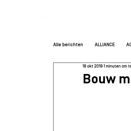
Alle berichten
ALLIANCE
A
18 okt 2018
1 minuten om t
ENTREPRENEUR ESSENTIALS
Bouw m
Community
Startersessie
Juridisch
Staff
Rolmo