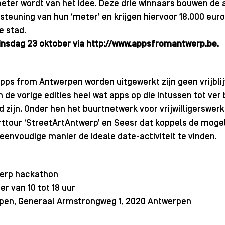
meter wordt van het idee. Deze drie winnaars bouwen de 
steuning van hun ‘meter’ en krijgen hiervoor 18.000 euro
 stad. 
insdag 23 oktober via 
http://www.appsfromantwerp.be.
Apps from Antwerpen worden uitgewerkt zijn geen vrijbli
 de vorige edities heel wat apps op die intussen tot ver 
zijn. Onder hen het buurtnetwerk voor vrijwilligerswerk ‘
rttour ‘StreetArtAntwerp’ en Seesr dat koppels de mogeli
eenvoudige manier de ideale date-activiteit te vinden.
erp hackathon  
r van 10 tot 18 uur  
rpen, Generaal Armstrongweg 1, 2020 Antwerpen 