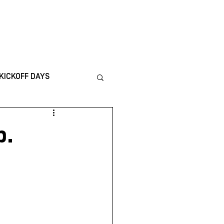
ICS
CONTACT
KICKOFF DAYS
nternational
p.
TING
Financiën