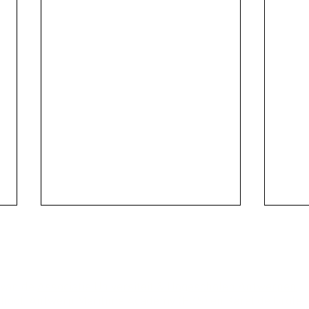
 van de
Associatie Universiteit & Hogescholen Antwerpen
hool
,
Antwerp Maritime Academy (HZS)
en
Karel de Grote