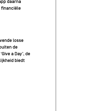
app daarna 
 financiële 
jvende losse 
buiten de 
Give a Day’, de 
jkheid biedt 