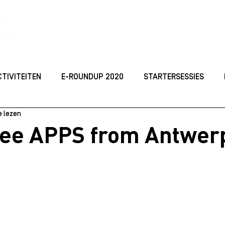
ACTIVITEITEN
TOP
CTIVITEITEN
E-ROUNDUP 2020
STARTERSESSIES
e lezen
ORGANISEREN
JONG ONDERNEMEN
Studeren
I
ee APPS from Antwer
 2021
Best Practices
KICKOFF DAYS 2021
MARKE
dellen
Starterssessie_2024
ROUNDUP