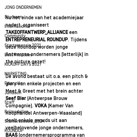
JONG ONDERNEMEN
Studeren
Nu het einde van het academiejaar 
nadert, organiseert 
International
TAKEOFFANTWERP_ALLIANCE
 een
Community
ENTREPRENEURIAL ROUNDUP
. Tijdens 
Startersessie 2021
deze Roundup worden jonge 
Antwerpse ondernemers (letterlijk) in 
Best Practices
the picture gezet!
KICKOFF DAYS 2021
MARKETING
De avond bestaat uit o.a. een pitch & 
Financiën
glory van enkele projecten en een 
Meet & Greet met het brein achter 
Juridisch
Seef Bier
 (Antwerpse Brouw 
Staff
Compagnie). 
VOKA
 (Kamer Van 
Rolmodellen
Koophandel Antwerpen-Waasland) 
deelt enkele awards uit aan 
Starterssessie_2024
veelbelovende jonge ondernemers, 
ROUNDUP
BAAS
 (ondernemersprogramma van 