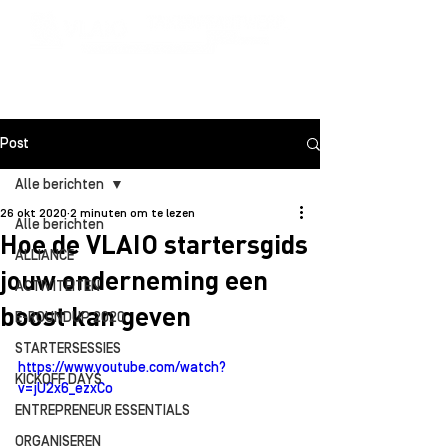
Post
Alle berichten
26 okt 2020
2 minuten om te lezen
Alle berichten
Hoe de VLAIO startersgids
ALLIANCE
jouw onderneming een
ACTIVITEITEN
boost kan geven
E-ROUNDUP 2020
STARTERSESSIES
https://www.youtube.com/watch?
KICKOFF DAYS
v=jU2x6_ezxCo
ENTREPRENEUR ESSENTIALS
ORGANISEREN