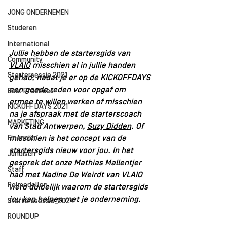
JONG ONDERNEMEN
Studeren
International
Jullie hebben de startersgids van 
Community
VLAIO
 misschien al in jullie handen 
Startersessie 2021
gehad, nadat je er op de KICKOFFDAYS 
een goede reden voor opgaf om 
Best Practices
ermee te willen werken of misschien 
KICKOFF DAYS 2021
na je afspraak met de starterscoach 
MARKETING
van Stad Antwerpen, 
Suzy Didden
. Of 
misschien is het concept van de 
Financiën
startersgids nieuw voor jou. In het 
Juridisch
gesprek dat onze Mathias Mallentjer 
Staff
had met Nadine De Weirdt van VLAIO 
Rolmodellen
werd duidelijk waarom de startersgids 
jou kan helpen met je onderneming.
Starterssessie_2024
ROUNDUP