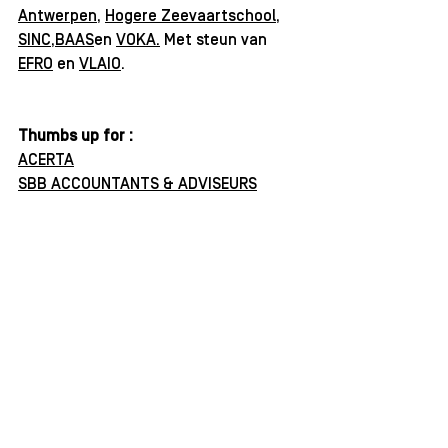
Antwerpen
, 
Hogere Zeevaartschool
, 
SINC
,
BAAS
en 
VOKA
.
 Met steun van 
EFRO
 en 
VLAIO
. 
Thumbs up for :
ACERTA
SBB ACCOUNTANTS & ADVISEURS
KBC
BLUEHEALTH INNOVATION CENTER
ANTWERP STARTUP FAIR
FAILING FORWARD
ANTWERP. POWERED BY CREATIVES.
ASPI
Community
inspiratie
interview
KICKOFFDAYS2020
Vlaio
startersgids
Community
JONG ONDERNEMEN
KICKOFF DAYS