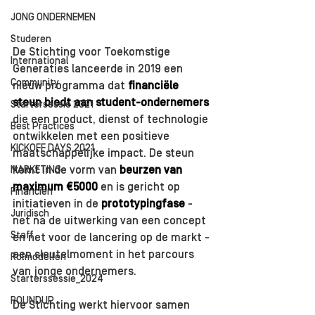
JONG ONDERNEMEN
Studeren
De Stichting voor Toekomstige 
International
Generaties lanceerde in 2019 een 
Community
nieuw programma dat 
financiële 
steun biedt aan student-ondernemers 
Startersessie 2021
die een product, dienst of technologie 
Best Practices
ontwikkelen met een positieve 
KICKOFF DAYS 2021
maatschappelijke impact. De steun 
MARKETING
komt in de vorm van 
beurzen van 
maximum €5000
 en is gericht op 
Financiën
initiatieven in de 
prototypingfase
 -
Juridisch
net na de uitwerking van een concept 
Staff
en net voor de lancering op de markt - 
een sleutelmoment in het parcours 
Rolmodellen
van jonge ondernemers.
Starterssessie_2024
ROUNDUP
De Stichting werkt hiervoor samen 