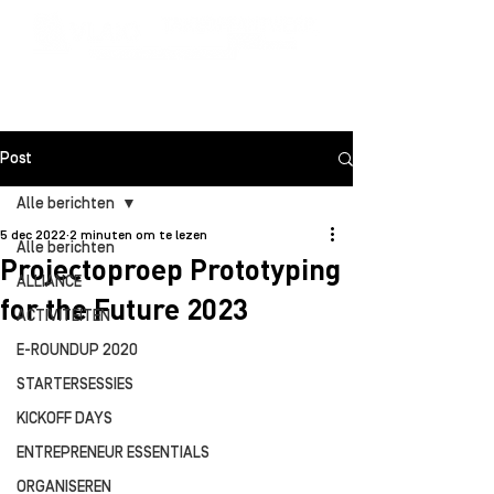
Post
Alle berichten
5 dec 2022
2 minuten om te lezen
Alle berichten
Projectoproep Prototyping
ALLIANCE
for the Future 2023
ACTIVITEITEN
E-ROUNDUP 2020
STARTERSESSIES
KICKOFF DAYS
ENTREPRENEUR ESSENTIALS
ORGANISEREN