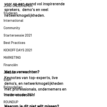
voor op een avond vol inspirerende 
JONG ONDERNEMEN
sprekers,  demo's en veel 
Studeren
netwerkmogelijkheden.
International
Community
Startersessie 2021
Best Practices
KICKOFF DAYS 2021
MARKETING
Financiën
Wat te verwachten?
Juridisch
Keynotes van top-experts, live 
Staff
demo’s, en netwerkmogelijkheden 
Rolmodellen
met professionals, ondernemers en 
Starterssessie_2024
mede-studenten.
ROUNDUP
Waarom je dit niet wilt missen?