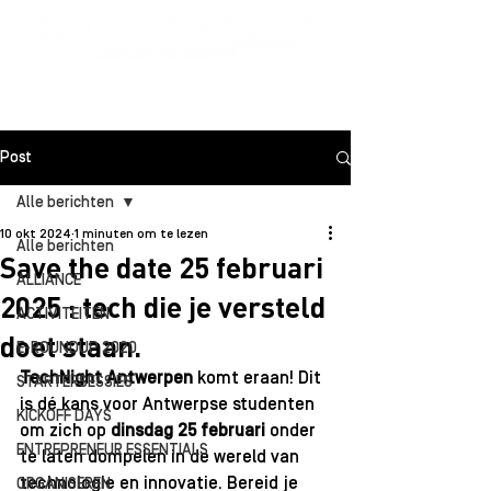
Post
Alle berichten
10 okt 2024
1 minuten om te lezen
Alle berichten
Save the date 25 februari
ALLIANCE
2025 : tech die je versteld
ACTIVITEITEN
doet staan.
E-ROUNDUP 2020
TechNight Antwerpen
 komt eraan! Dit 
STARTERSESSIES
is dé kans voor Antwerpse studenten 
KICKOFF DAYS
om zich op 
dinsdag 25 februari 
onder 
ENTREPRENEUR ESSENTIALS
te laten dompelen in de wereld van 
technologie en innovatie. Bereid je 
ORGANISEREN