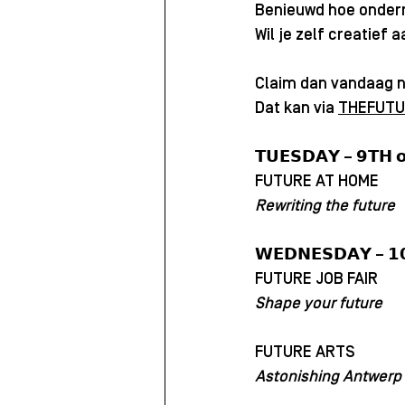
Benieuwd hoe ondern
Wil je zelf creatief 
Claim dan vandaag n
Dat kan via 
THEFUTU
𝗧𝗨𝗘𝗦𝗗𝗔𝗬 – 𝟵𝗧𝗛 
FUTURE AT HOME
Rewriting the future
𝗪𝗘𝗗𝗡𝗘𝗦𝗗𝗔𝗬 – 𝟭
FUTURE JOB FAIR
Shape your future
FUTURE ARTS
Astonishing Antwerp