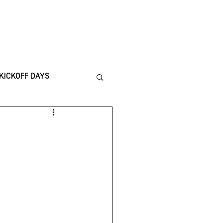
ICS
CONTACT
KICKOFF DAYS
nternational
TING
Financiën