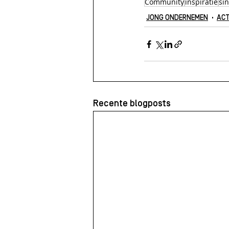
Community
inspiratie
si
JONG ONDERNEMEN
ACT
Recente blogposts