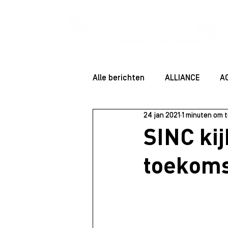
Alle berichten
ALLIANCE
A
24 jan 2021
1 minuten om t
ENTREPRENEUR ESSENTIALS
SINC ki
toekoms
Community
Startersessie
Juridisch
Staff
Rolmo