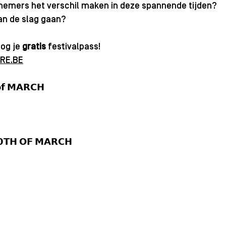
emers het verschil maken in deze spannende tijden?
aan de slag gaan?
og je 
gratis
 festivalpass!
RE.BE
𝗳 𝗠𝗔𝗥𝗖𝗛
𝗧𝗛 𝗢𝗙 𝗠𝗔𝗥𝗖𝗛