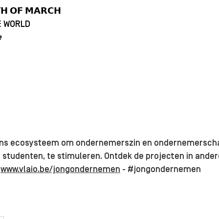
𝗛 𝗢𝗙 𝗠𝗔𝗥𝗖𝗛
E WORLD
e
ons ecosysteem om ondernemerszin en ondernemerschap
j studenten, te stimuleren. Ontdek de projecten in ander
 
www.vlaio.be/jongondernemen
 - 
#jongondernemen