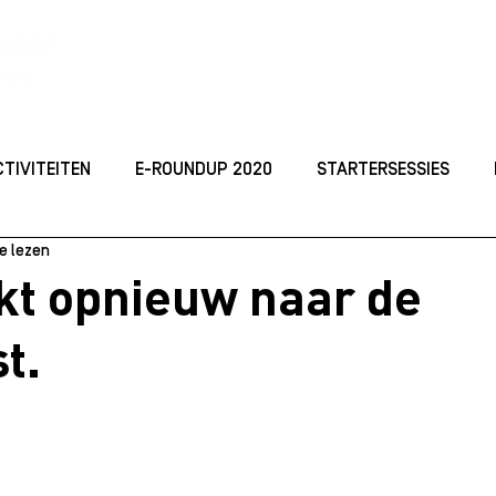
ACTIVITEITEN
TOP
CTIVITEITEN
E-ROUNDUP 2020
STARTERSESSIES
e lezen
ORGANISEREN
JONG ONDERNEMEN
Studeren
I
jkt opnieuw naar de
t.
 2021
Best Practices
KICKOFF DAYS 2021
MARKE
dellen
Starterssessie_2024
ROUNDUP