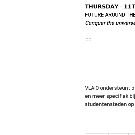
𝗧𝗛𝗨𝗥𝗦𝗗𝗔𝗬 – 𝟭𝟭
FUTURE AROUND TH
Conquer the univers
==
VLAIO ondersteunt 
en meer specifiek bi
studentensteden op