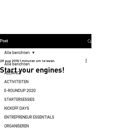
Post
Alle berichten
28 aug 2019
1 minuten om te lezen
Alle berichten
Start your engines!
ALLIANCE
ACTIVITEITEN
E-ROUNDUP 2020
STARTERSESSIES
KICKOFF DAYS
ENTREPRENEUR ESSENTIALS
ORGANISEREN