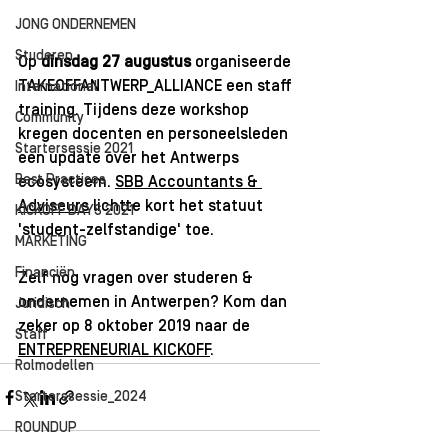
JONG ONDERNEMEN
Studeren
Op 
dinsdag 27 augustus
 organiseerde 
TAKEOFFANTWERP_ALLIANCE een staff 
International
training. Tijdens deze workshop 
Community
kregen docenten en personeelsleden 
Startersessie 2021
een update over het Antwerps 
Best Practices
ecosysteem. 
SBB Accountants & 
Adviseurs
 lichtte kort het statuut 
KICKOFF DAYS 2021
'student-zelfstandige' toe. 
MARKETING
Financiën
Zelf nog vragen over studeren & 
ondernemen in Antwerpen? Kom dan 
Juridisch
zeker op 8 oktober 2019 naar de 
Staff
ENTREPRENEURIAL KICKOFF
.
Rolmodellen
Starterssessie_2024
ROUNDUP