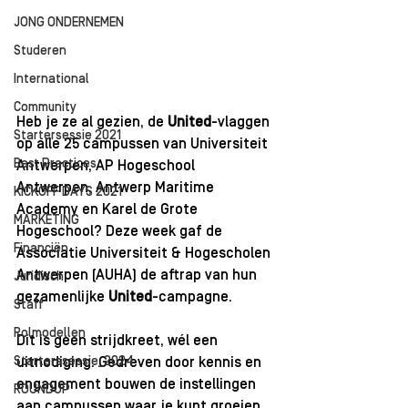
JONG ONDERNEMEN
Studeren
International
Community
Heb je ze al gezien, de 
United
-vlaggen 
Startersessie 2021
op alle 25 campussen van Universiteit 
Best Practices
Antwerpen, AP Hogeschool 
Antwerpen, Antwerp Maritime 
KICKOFF DAYS 2021
Academy en Karel de Grote 
MARKETING
Hogeschool? Deze week gaf de 
Financiën
Associatie Universiteit & Hogescholen 
Antwerpen (AUHA) de aftrap van hun 
Juridisch
gezamenlijke 
United
-campagne.
Staff
Rolmodellen
Dit is geen strijdkreet, wél een 
Starterssessie_2024
uitnodiging. Gedreven door kennis en 
engagement bouwen de instellingen 
ROUNDUP
aan campussen waar je kunt groeien 