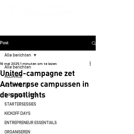
Post
Alle berichten
16 mei 2025
1 minuten om te lezen
Alle berichten
United-campagne zet
ALLIANCE
Antwerpse campussen in
ACTIVITEITEN
de spotlights
E-ROUNDUP 2020
STARTERSESSIES
KICKOFF DAYS
ENTREPRENEUR ESSENTIALS
ORGANISEREN