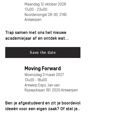
12
Maandag 12 oktober 2026
OKT
17u00 - 23u00
Noordersingel 28-30, 2140
Antwerpen
Trap samen met ons het nieuwe
academiejaar af en ontdek wat
Antwerpen te bieden heeft aan jonge
ondernemers.
Save the date
Moving Forward
03
Woensdag 3 maart 2027
MAA
13u00 - 18u00
Antwerp Expo, Jan van
Rijswijcklaan 191, 2020 Antwerpen
Ben je afgestudeerd en zit je boordevol
ideeën voor een eigen zaak? Of stel je
je nog veel vragen over ondernemen?