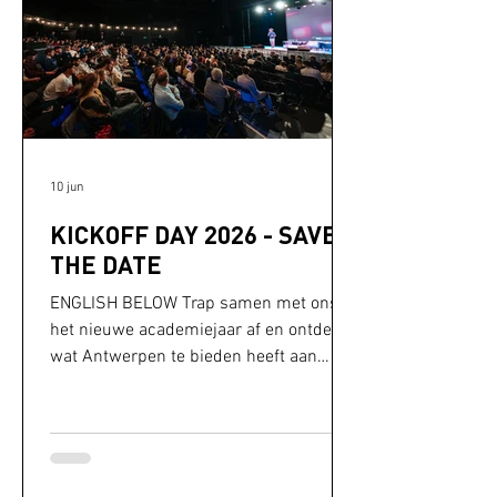
10 jun
KICKOFF DAY 2026 - SAVE
THE DATE
ENGLISH BELOW Trap samen met ons
het nieuwe academiejaar af en ontdek
wat Antwerpen te bieden heeft aan
jonge ondernemers. Op maandag 12
oktober palmt TAKEOFFANTWERP_
opnieuw Trix in voor KICKOFF DAY, hét
startevent voor ondernemende
studenten in Antwerpen. Twijfel je nog