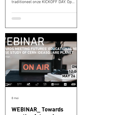
traditioneel onze KICKOFF DAY. Op
maandag 12 oktober 2026 strijken we
opnieuw neer in Trix. Tijdens dit event
ontdek je wat de stad Antwerpen te
bieden heeft aan jonge ondernemers.
We voorzien in onze 'netwerkzone'
professionele booths waar jij jouw
onderneming in de kijker kan plaatsen
voor meer dan 1000 bezoekers. Wij
zorgen voor een statafel en een gratis
paneel. Het ontwerp van het paneel kies
je helemaal zelf en na
8 mei
WEBINAR_ Towards