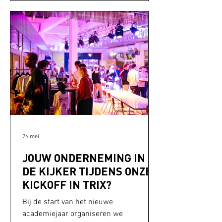
over de combinatie studeren en
ondernemen? Op onze KICKOFF DAY
ontdek je dat het kan! Met al meer dan
1.300 student-ondernemers ben je niet
alleen! Laat je inspireren tijdens een
twintigtal talks en workshop
26 mei
JOUW ONDERNEMING IN
DE KIJKER TIJDENS ONZE
KICKOFF IN TRIX?
Bij de start van het nieuwe
academiejaar organiseren we