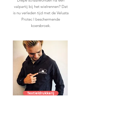
Diepe schaafwonden na een
valpartij bij het wielrennen? Dat
is nu verleden tijd met de Velusta
Protec I beschermende
koersbroek.
Textieldrukkerij
De Print Prins
Carlos De Prins