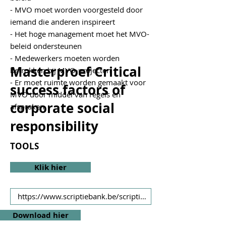
- MVO moet worden voorgesteld door
iemand die anderen inspireert
- Het hoge management moet het MVO-
beleid ondersteunen
- Medewerkers moeten worden
Masterproef Critical
betrokken bij MVO-projecten
- Er moet ruimte worden gemaakt voor
success factors of
MVO door middel van regels en
corporate social
afspraken
responsibility
TOOLS
Klik hier
Download hier