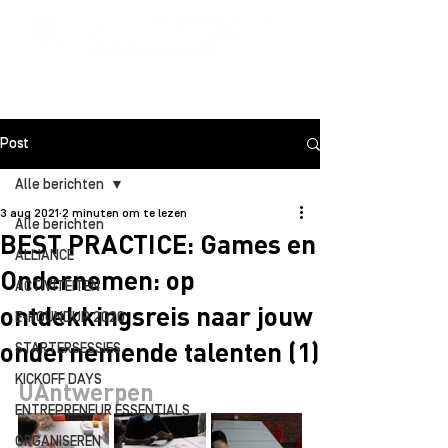
Post
Alle berichten
3 aug 2021
2 minuten om te lezen
Alle berichten
BEST PRACTICE: Games en
ALLIANCE
Ondernemen: op
ACTIVITEITEN
ontdekkingsreis naar jouw
E-ROUNDUP 2020
ondernemende talenten (1)
STARTERSESSIES
KICKOFF DAYS
UAntwerpen
ENTREPRENEUR ESSENTIALS
ORGANISEREN