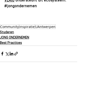
VLAIO
 ondersteunt dit ecosysteem. 
#jongondernemen
Community
inspiratie
UAntwerpen
Studeren
JONG ONDERNEMEN
Best Practices
Alles weergeven
Recente blogposts