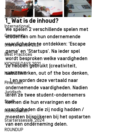
JONG ONDERNEMEN
Studeren
1_ Wat is de inhoud? 
International
We spelen 2 verschillende spelen met 
Community
studenten om hun ondernemende 
vaardigheden te ontdekken: ‘Escape 
Startersessie 2021
game’ en ‘Startups’. Na ieder spel 
Best Practices
wordt besproken welke vaardigheden 
KICKOFF DAYS 2021
ze hebben gebruikt (creativiteit, 
samenwerken, out of the box denken, 
MARKETING
…) en worden deze vertaald naar 
Financiën
ondernemende vaardigheden. Nadien 
Juridisch
leren ze twee student-ondernemers 
Staff
kennen die hun ervaringen en de 
vaardigheden die zij nodig hadden / 
Rolmodellen
moesten bijspijkeren bij het opstarten 
Starterssessie_2024
van een onderneming delen. 
ROUNDUP