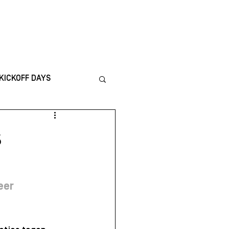
ICS
CONTACT
KICKOFF DAYS
nternational
s
TING
Financiën
eer 