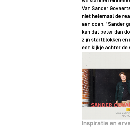
We scrollen eindelo
Van Sander Govaerts 
niet helemaal de real
aan doen.” Sander ga
kan dat beter dan do
zijn startblokken en
een kijkje achter de
Inspiratie en erv