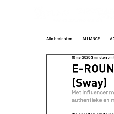
Alle berichten
ALLIANCE
A
10 mei 2020
3 minuten om 
ENTREPRENEUR ESSENTIALS
E-ROUN
(Sway)
Community
Startersessie
Met influencer 
authentieke en m
Juridisch
Staff
Rolmo