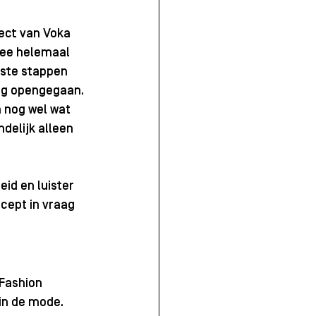
ject van Voka 
dee helemaal 
iste stappen 
tig opengegaan. 
 nog wel wat 
delijk alleen 
id en luister 
cept in vraag 
 Fashion 
in de mode. 