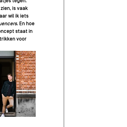
tjes tegen. 
ien, is vaak 
r wil ik iets 
luencers
. En hoe 
ncept staat in 
trikken voor 