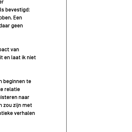
er 
s bevestigd: 
bben. Een 
 daar geen 
pact van 
 en laat ik niet 
m beginnen te 
ke relatie 
uisteren naar 
 zou zijn met 
ntieke verhalen 