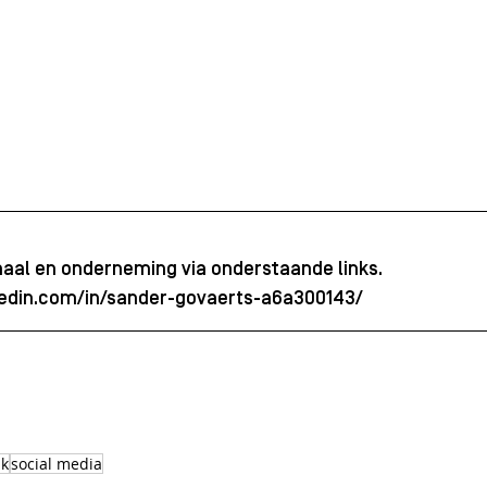
haal en onderneming via onderstaande links.
kedin.com/in/sander-govaerts-a6a300143/
lk
social media