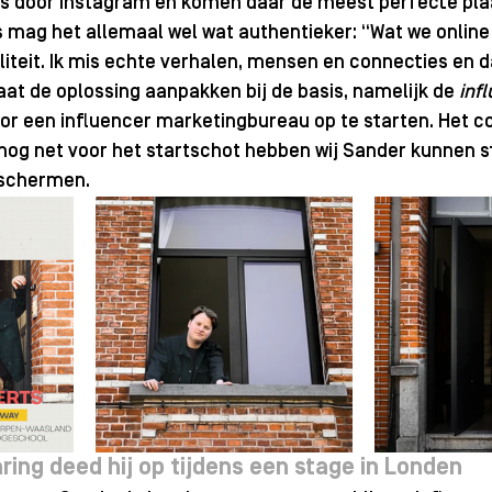
os door Instagram en komen daar de meest perfecte plaa
mag het allemaal wel wat authentieker: “Wat we online z
iteit. Ik mis echte verhalen, mensen en connecties en daa
at de oplossing aanpakken bij de basis, namelijk de 
inf
or een influencer marketingbureau op te starten. Het co
 nog net voor het startschot hebben wij Sander kunnen s
 schermen.
aring deed hij op tijdens een stage in Londen 