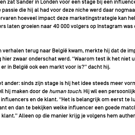
en zat Sander in Londen voor een stage bij een influenc
passie die hij al had voor deze niche werd daar nogmaal
 ervaren hoeveel impact deze marketingstrategie kan he
ers laten groeien naar 40 000 volgers op Instagram was
 verhalen terug naar België kwam, merkte hij dat de im
hier zwaar onderschat werd. “Waarom test ik het niet uit
er in België ook een markt voor is?” dacht hij. 
 ander: sinds zijn stage is hij het idee steeds meer vor
il hij maken door de 
human touch
. Hij wil een persoonlij
nfluencers en de klant. “Het is belangrijk om eerst te l
lant en dan te bekijken welke influencer een goede match
 klant.” Alleen op die manier krijg je volgens hem authe