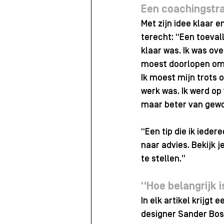
Een coachingstra
Met zijn idee klaar e
terecht: “Een toeval
klaar was. Ik was ov
moest doorlopen om l
Ik moest mijn trots 
werk was. Ik werd op 
maar beter van gewo
“Een tip die ik iede
naar advies. Bekijk 
te stellen.”
“Hoe belangrijk 
In elk artikel krijg
designer Sander Bos 