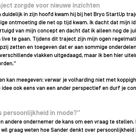
ject zorgde voor nieuwe inzichten
n duidelijk in zijn hoofd kwam hij bij het Bryo StartUp tra
lige ontmoeting die net op tijd kwam. Ik dacht dat mijn i
ertuigd van mijn concept en dacht dat ik alleen nog de ju
ive te gaan. Tijdens dit traject zijn mijn ogen regelma
opzij zetten en toegeven dat er aan sommige onderdelen
verschillende vlakken uitgedaagd, maar ik ben hier uitein
rden.” 
reen kan meegeven: verwar je volharding niet met koppighe
je idee ook eens van een ander perspectief en durf je con
is persoonlijkheid in mode?
"
t een andere ondernemer de kans om een vraag te stellen.
wil graag weten hoe Sander denkt over persoonlijkheid 