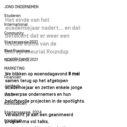
JONG ONDERNEMEN
Studeren
Het einde van het 
International
academiejaar nadert… en dat 
Community
betekent dat er weer een 
Startersessie 2021
nieuwe editie van de 
Best Practices
Entrepreneurial Roundup 
aankomt!
KICKOFF DAYS 2021
MARKETING
We blikken op woensdagavond 
8 mei 
Financiën
samen terug op het afgelopen 
Juridisch
academiejaar en zetten enkele jonge 
Antwerpse ondernemers en hun 
Staff
beloftevolle projecten in de spotlights.
Rolmodellen
Starterssessie_2024
Verwacht je aan een geanimeerd 
ROUNDUP
programma vol talks, 