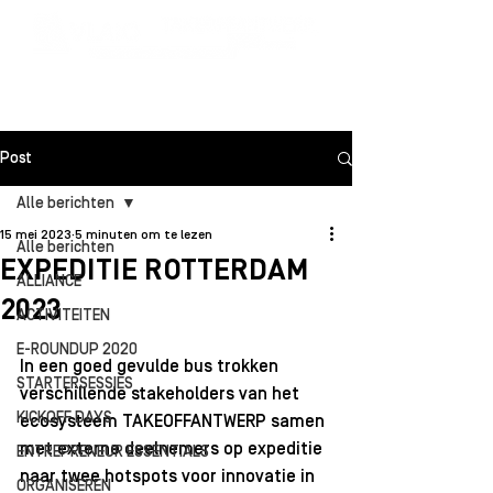
Post
Alle berichten
15 mei 2023
5 minuten om te lezen
Alle berichten
EXPEDITIE ROTTERDAM
ALLIANCE
2023
ACTIVITEITEN
E-ROUNDUP 2020
In een goed gevulde bus trokken 
STARTERSESSIES
verschillende stakeholders van het 
KICKOFF DAYS
ecosysteem TAKEOFFANTWERP samen 
met externe deelnemers op expeditie 
ENTREPRENEUR ESSENTIALS
naar twee hotspots voor innovatie in 
ORGANISEREN