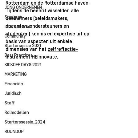
Rotterdam en de Rotterdamse haven. 
JONG ONDERNEMEN
Tijdens de heenrit wisselden alle 
Studeren
deelnemers (beleidsmakers, 
docenten, ondersteuners en 
International
studenten) kennis en expertise uit op 
Community
basis van aspecten uit enkele 
Startersessie 2021
dimensies van het 
zelfreflectie-
Best Practices
instrument HEInnovate
.
KICKOFF DAYS 2021
MARKETING
Financiën
Juridisch
Staff
Rolmodellen
Starterssessie_2024
ROUNDUP