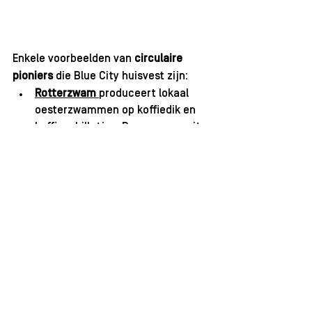
Enkele voorbeelden van 
circulaire 
pioniers
 die Blue City huisvest zijn: 
Rotterzwam 
produceert lokaal 
oesterzwammen op koffiedik en 
koffieschilletjes. De enzymen uit 
het paddenstoelenmycelium 
worden hergebruikt als grondstof 
voor o.a. bioplastics en 
biobrandstoffen. De overige 
restanten composteert 
rotterzwam met behulp van 
compostwormen tot eerste klas 
compost om Blue City groen te 
maken. 
Alga.Farm
kweekt in een uiterst 
compact ontwerp van 