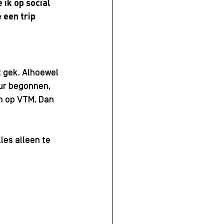
ik op social 
 een trip 
 gek. Alhoewel 
uur begonnen, 
 op VTM. Dan 
les alleen te 