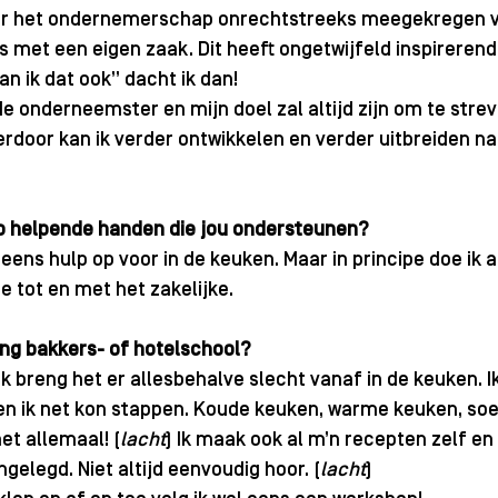
voor het ondernemerschap onrechtstreeks meegekregen va
s met een eigen zaak. Dit heeft ongetwijfeld inspirerend
an ik dat ook” dacht ik dan!
e onderneemster en mijn doel zal altijd zijn om te strev
erdoor kan ik verder ontwikkelen en verder uitbreiden na
op helpende handen die jou ondersteunen? 
 eens hulp op voor in de keuken. Maar in principe doe ik al
e tot en met het zakelijke.
ing bakkers- of hotelschool? 
ik breng het er allesbehalve slecht vanaf in de keuken. Ik
en ik net kon stappen. Koude keuken, warme keuken, soe
et allemaal! (
lacht
) Ik maak ook al m’n recepten zelf en
gelegd. Niet altijd eenvoudig hoor. (
lacht
)