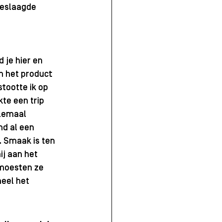
geslaagde 
 je hier en 
n het product 
tootte ik op 
te een trip 
lemaal 
d al een 
 Smaak is ten 
j aan het 
 moesten ze 
heel het 