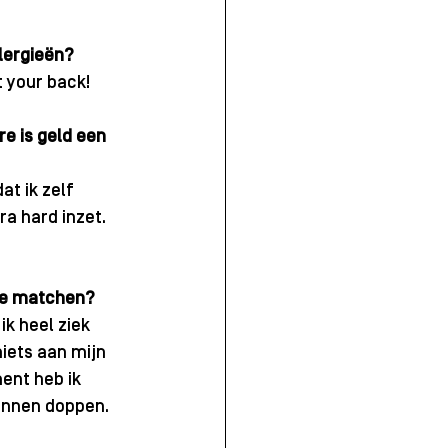
llergieën?
t your back! 
e is geld een 
at ik zelf 
a hard inzet.
 te matchen? 
k heel ziek 
iets aan mijn 
ent heb ik 
unnen doppen. 