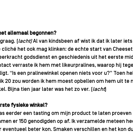
s het allemaal begonnen? 
 graag. (
lacht)
 Al van kindsbeen af wist ik dat ik later iet
 cliché het ook mag klinken: de echte start van Cheeset
eerkracht godsdienst en geschiedenis uit het eerste mid
tact verraste ik hem met likeurpralines, waarop hij tege
 ligt. “Is een pralinewinkel openen niets voor u?” Toen h
ik 20 zou worden ik hem moest opbellen om hem uit te n
l. Bijna tien jaar later was het zo ver. (
lacht
)
rste fysieke winkel? 
was eerder een tasting om mijn product te laten proeven
wamen er 150 genodigden op af. Ik verzamelde meteen hee
 eventueel beter kon. Smaken verschillen en het kon dus