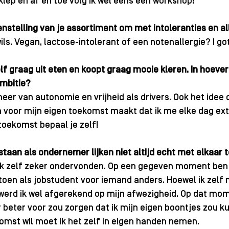
klep en af en toe volg ik wel eens een workshop! 
enstelling van je assortiment om met intoleranties en a
wils. Vegan, lactose-intolerant of een notenallergie? I go
lf graag uit eten en koopt graag mooie kleren. In hoeverr
ambitie?
eer van autonomie en vrijheid als drivers. Ook het idee d
 voor mijn eigen toekomst maakt dat ik me elke dag extr
 toekomst bepaal je zelf!
taan als ondernemer lijken niet altijd echt met elkaar
 ik zelf zeker ondervonden. Op een gegeven moment ben i
toen als jobstudent voor iemand anders. Hoewel ik zelf n
werd ik wel afgerekend op mijn afwezigheid. Op dat mom
r beter voor zou zorgen dat ik mijn eigen boontjes zou k
komst wil moet ik het zelf in eigen handen nemen.