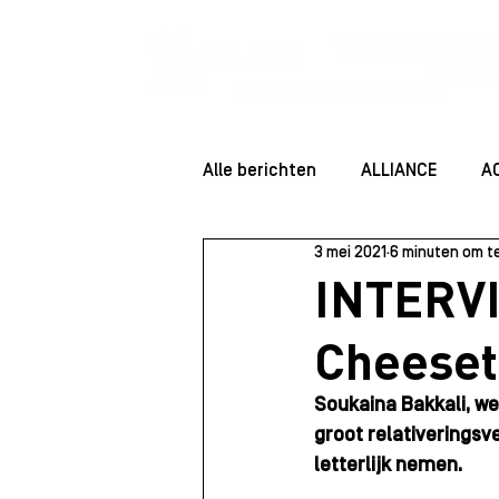
Alle berichten
ALLIANCE
A
3 mei 2021
6 minuten om t
ENTREPRENEUR ESSENTIALS
INTERVI
Cheeset
Community
Startersessie
Soukaina Bakkali, we
groot relativeringsv
Juridisch
Staff
Rolmo
letterlijk nemen.