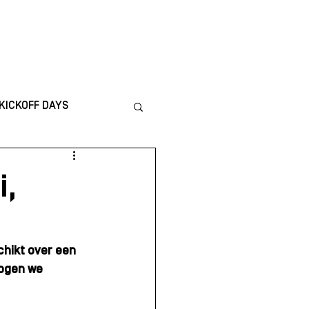
ICS
CONTACT
KICKOFF DAYS
nternational
i,
TING
Financiën
hikt over een 
ogen we 