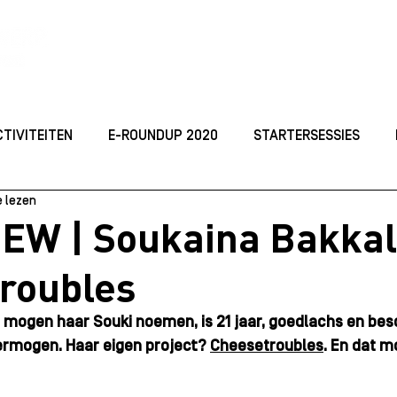
ACTIVITEITEN
TOP
CTIVITEITEN
E-ROUNDUP 2020
STARTERSESSIES
e lezen
ORGANISEREN
JONG ONDERNEMEN
Studeren
I
EW | Soukaina Bakkal
roubles
 2021
Best Practices
KICKOFF DAYS 2021
MARKE
 mogen haar Souki noemen, is 21 jaar, goedlachs en besc
ermogen. Haar eigen project? 
Cheesetroubles
. En dat m
dellen
Starterssessie_2024
ROUNDUP