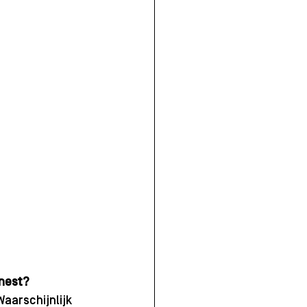
snest?
aarschijnlijk 