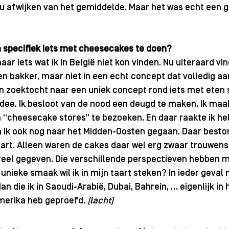
u afwijken van het gemiddelde. Maar het was echt een 
 specifiek iets met cheesecakes te doen?
aar iets wat ik in België niet kon vinden. Nu uiteraard vind
een bakker, maar niet in een echt concept dat volledig aa
ijn zoektocht naar een uniek concept rond iets met eten s
idee. Ik besloot van de nood een deugd te maken. Ik maak
 “cheesecake stores” te bezoeken. En daar raakte ik he
 ik ook nog naar het Midden-Oosten gegaan. Daar beston
rt. Alleen waren de cakes daar wel erg zwaar trouwens.
reel gegeven. Die verschillende perspectieven hebben mi
unieke smaak wil ik in mijn taart steken? In ieder geval
an die ik in Saoudi-Arabië, Dubai, Bahrein, … eigenlijk in 
erika heb geproefd. 
(lacht)