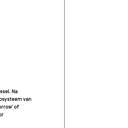
sel. Na 
cosysteem van 
rrow' of 
or 