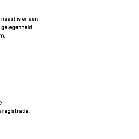
naast is er een 
 gelegenheid 
m. 
e
 .
registratie.