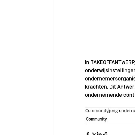
​In TAKEOFFANTWERP
onderwijsinstellinge
ondernemersorganis
krachten. Dit Antwer
ondernemende context
Community
jong onder
Community