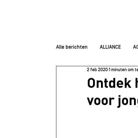
Alle berichten
ALLIANCE
A
2 feb 2020
1 minuten om t
ENTREPRENEUR ESSENTIALS
Ontdek 
voor jo
Community
Startersessie
Juridisch
Staff
Rolmo