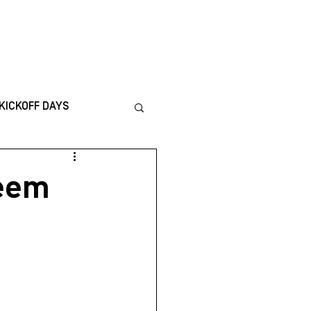
ICS
CONTACT
KICKOFF DAYS
nternational
teem
TING
Financiën