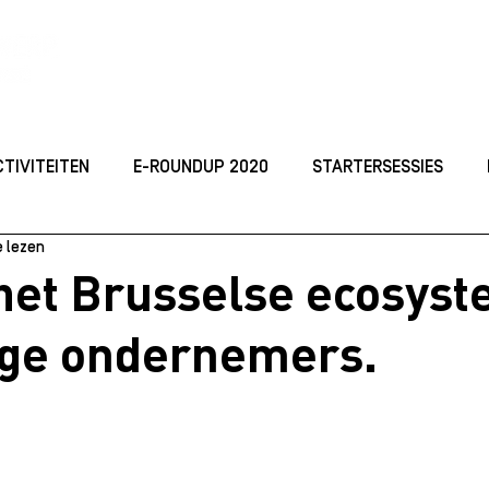
ACTIVITEITEN
TOP
CTIVITEITEN
E-ROUNDUP 2020
STARTERSESSIES
e lezen
ORGANISEREN
JONG ONDERNEMEN
Studeren
I
het Brusselse ecosys
nge ondernemers.
 2021
Best Practices
KICKOFF DAYS 2021
MARKE
dellen
Starterssessie_2024
ROUNDUP