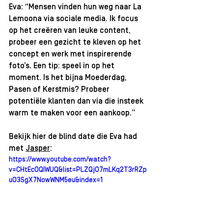
Eva: “Mensen vinden hun weg naar La 
Lemoona via sociale media. Ik focus 
op het creëren van leuke content, 
probeer een gezicht te kleven op het 
concept en werk met inspirerende 
foto’s. Een tip: speel in op het 
moment. Is het bijna Moederdag, 
Pasen of Kerstmis? Probeer 
potentiële klanten dan via die insteek 
warm te maken voor een aankoop.”
Bekijk hier de blind date die Eva had 
met 
Jasper
: 
https://www.youtube.com/watch?
v=CHtEcOQIWUQ&list=PLZQjO7mLKq2T3rRZp
uO3SgX7NowWNM5eu&index=1