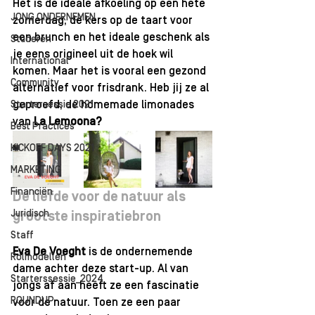
Het is de ideale afkoeling op een hete 
JONG ONDERNEMEN
zomerdag, de kers op de taart voor 
een brunch en het ideale geschenk als 
Studeren
je eens origineel uit de hoek wil 
International
komen. Maar het is vooral een gezond 
Community
alternatief voor frisdrank. Heb jij ze al 
Startersessie 2021
geproefd, de homemade limonades 
van 
La Lemoona?
Best Practices
KICKOFF DAYS 2021
MARKETING
Financiën
De liefde voor de natuur als 
Juridisch
grootste inspiratiebron
Staff
Eva De Voeght
 is de ondernemende 
Rolmodellen
dame achter deze start-up. Al van 
Starterssessie_2024
jongs af aan heeft ze een fascinatie 
ROUNDUP
voor de natuur. Toen ze een paar 