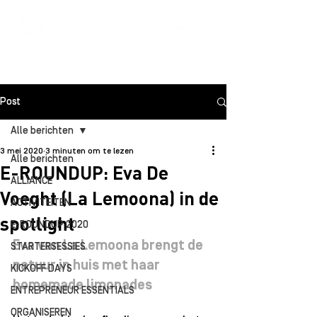
Post
Alle berichten
3 mei 2020
3 minuten om te lezen
Alle berichten
E-ROUNDUP: Eva De
ALLIANCE
Voeght (La Lemoona) in de
ACTIVITEITEN
spotlight
E-ROUNDUP 2020
Eva van La Lemoona brengt de 
STARTERSESSIES
natuur in huis met haar 
KICKOFF DAYS
homemade limonades
ENTREPRENEUR ESSENTIALS
ORGANISEREN