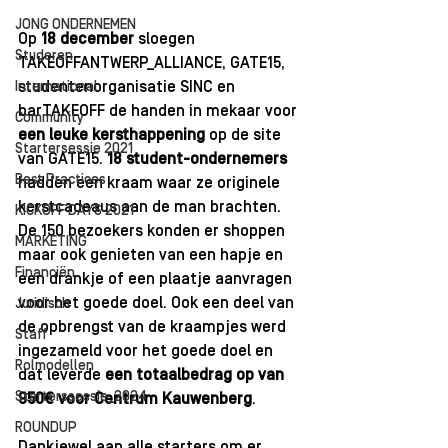
JONG ONDERNEMEN
Op 
18 december
 sloegen 
Studeren
TAKEOFFANTWERP_ALLIANCE
, 
GATE15
, 
studentenorganisatie
 SINC
 en 
International
barTAKEOFF
 de handen in mekaar voor 
Community
een leuke kersthappening
 op de site 
Startersessie 2021
van GATE15. 
18 student-ondernemers 
Best Practices
hadden een kraam waar ze originele 
kerstcadeaus aan de man brachten. 
KICKOFF DAYS 2021
De 150 bezoekers konden er shoppen 
MARKETING
maar ook genieten van een hapje en 
Financiën
een drankje of een plaatje aanvragen 
voor het goede doel. Ook een deel van 
Juridisch
de opbrengst van de kraampjes werd 
Staff
ingezameld voor het goede doel en 
Rolmodellen
dat leverde 
een totaalbedrag op van 
Starterssessie_2024
950€ voor 
Centrum Kauwenberg
.
ROUNDUP
Dankjewel aan alle starters om er 