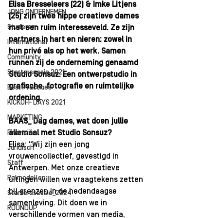
Elisa Bresseleers (22) & Imke Litjens 
JONG ONDERNEMEN
(25) zijn twee hippe creatieve dames 
Studeren
met een ruim interesseveld. Ze zijn 
partners in hart en nieren: zowel in 
International
hun privé als op het werk. Samen 
Community
runnen zij de onderneming genaamd 
Startersessie 2021
Studio Sonsuz. Een ontwerpstudio in 
grafische, fotografie en ruimtelijke 
Best Practices
ordening.
KICKOFF DAYS 2021
MARKETING
BAAS_ Dag dames, wat doen jullie 
allemaal met Studio Sonsuz?
Financiën
Elisa: “Wij zijn een jong 
Juridisch
vrouwencollectief, gevestigd in 
Staff
Antwerpen. Met onze creatieve 
Rolmodellen
uitingen willen we vraagtekens zetten 
bij grenzen in de hedendaagse 
Starterssessie_2024
samenleving. Dit doen we in 
ROUNDUP
verschillende vormen van media, 