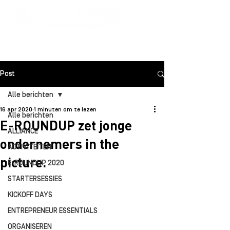
Post
Alle berichten
16 apr 2020
1 minuten om te lezen
Alle berichten
E-ROUNDUP zet jonge
ALLIANCE
ondernemers in the
ACTIVITEITEN
picture.
E-ROUNDUP 2020
STARTERSESSIES
KICKOFF DAYS
ENTREPRENEUR ESSENTIALS
ORGANISEREN