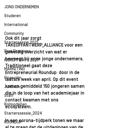
JONG ONDERNEMEN
Studeren
International
Community
Ook dit jaar zorgt 
Startersessie 2021
TAKEOFFANTWERP_ALLIANCE voor een 
Best Practices
geweldig overzicht van wat er 
beweegt bij onze jonge ondernemers. 
KICKOFF DAYS 2021
Traditioneel gaat deze 
MARKETING
Entrepreneurial Roundup  door in de 
Financiën
laatste week van april. Op dit event 
komen gemiddeld 150 jongeren samen 
Juridisch
die in de loop van het academiejaar in 
Staff
contact kwamen met ons 
Rolmodellen
ecosysteem. 
Starterssessie_2024
In een corona-tijdperk tonen we maar 
ROUNDUP
al te graag dat de uitdagingen van de 